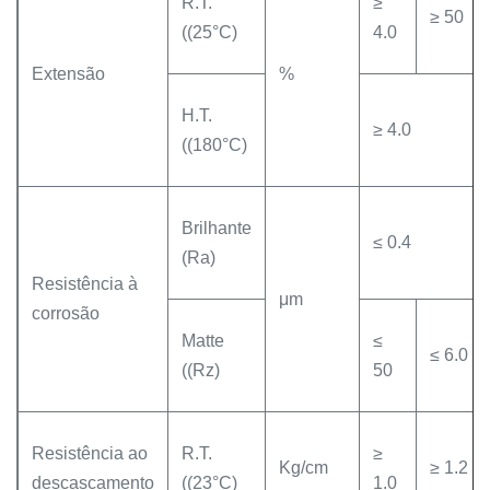
R.T.
≥
≥ 50
((25°C)
4.0
Extensão
%
H.T.
≥ 4.0
((180°C)
Brilhante
≤ 0.4
(Ra)
Resistência à
μm
corrosão
Matte
≤
≤ 6.0
((Rz)
50
Resistência ao
R.T.
≥
Kg/cm
≥ 1.2
descascamento
((23°C)
1.0