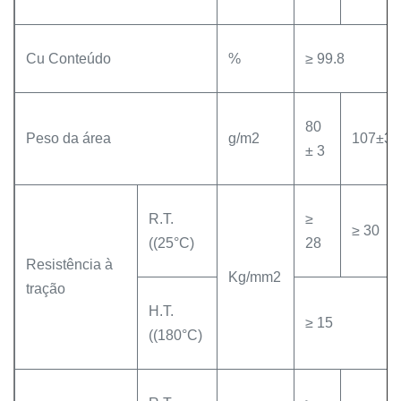
Cu Conteúdo
%
≥ 99.8
80
Peso da área
g/m2
107±3
± 3
R.T.
≥
≥ 30
((25°C)
28
Resistência à
Kg/mm2
tração
H.T.
≥ 15
((180°C)