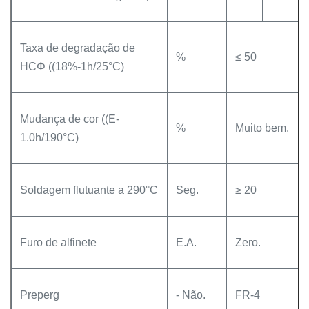
Taxa de degradação de
%
≤ 50
HCΦ ((18%-1h/25°C)
Mudança de cor ((E-
%
Muito bem.
1.0h/190°C)
Soldagem flutuante a 290°C
Seg.
≥ 20
Furo de alfinete
E.A.
Zero.
Preperg
- Não.
FR-4