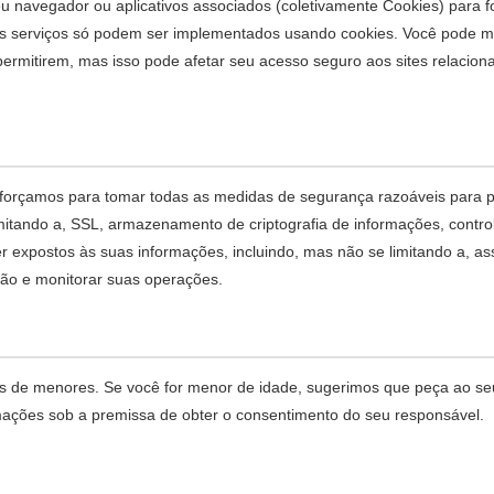
u navegador ou aplicativos associados (coletivamente Cookies) para f
os serviços só podem ser implementados usando cookies. Você pode mod
ermitirem, mas isso pode afetar seu acesso seguro aos sites relaciona
sforçamos para tomar todas as medidas de segurança razoáveis para 
imitando a, SSL, armazenamento de criptografia de informações, cont
r expostos às suas informações, incluindo, mas não se limitando a, as
ção e monitorar suas operações.
 de menores. Se você for menor de idade, sugerimos que peça ao seu 
rmações sob a premissa de obter o consentimento do seu responsável.