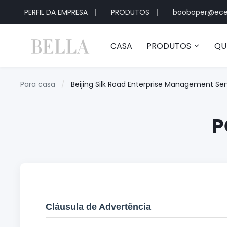
PERFIL DA EMPRESA
PRODUTOS
booboper@ece
CASA
PRODUTOS
QU
Para casa
/
Beijing Silk Road Enterprise Management Serv
P
Cláusula de Advertência