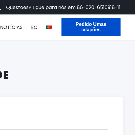
Questões? Ligue para nós em
86-020-6516918-11
Pedido Umas
NOTÍCIAS
ECER
citações
DE