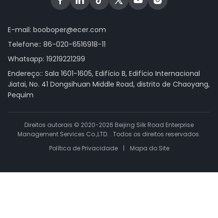
E-mail:
booboper@ecer.com
Telefone::
86-020-6516918-11
Whatsapp:
19219221299
Endereço:: Sala 1601-1605, Edifício B, Edifício Internacional
Jiatai, No. 41 Dongsihuan Middle Road, distrito de Chaoyang,
Pequim
Direitos autorais © 2020-2026 Beijing Silk Road Enterprise
Management Services Co.,LTD. . Todos os direitos reservados.
Política de Privacidade
|
Mapa do Site