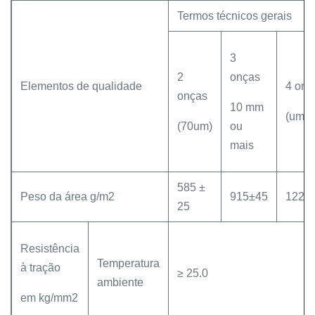
Termos técnicos gerais
3
2
onças
Elementos de qualidade
4 onç
onças
10 mm
(um)
(70um)
ou
mais
585 ±
Peso da área g/m2
915±45
1220
25
Resistência
Temperatura
à tração
≥ 25.0
ambiente
em kg/mm2