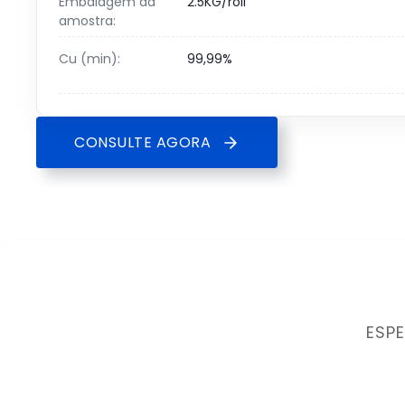
Embalagem da
2.5KG/roll
amostra:
Cu (min):
99,99%
CONSULTE AGORA
ESP