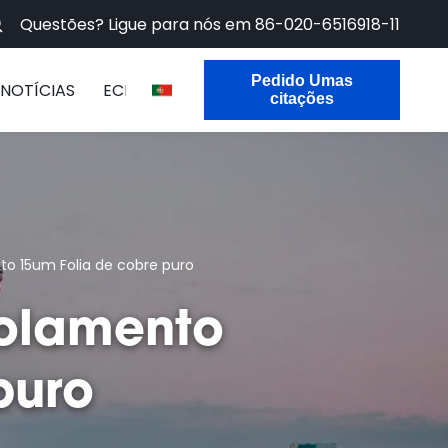
Questões? Ligue para nós em
86-020-6516918-11
Pedido Umas
NOTÍCIAS
ECER
citações
to 15um Folia de cobre puro
solamento
puro