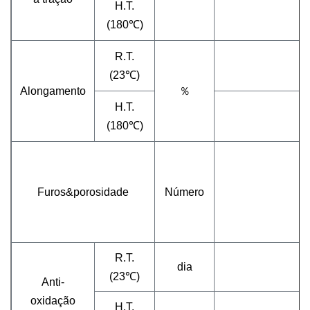
H.T.
(180℃)
R.T.
(23℃)
Alongamento
％
H.T.
(180℃)
Furos&porosidade
Número
R.T.
dia
(23℃)
Anti-
oxidação
H.T.