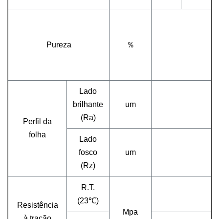
Pureza
％
Lado
brilhante
um
(Ra)
Perfil da
folha
Lado
fosco
um
(Rz)
R.T.
(23℃)
Resistência
Mpa
à tração