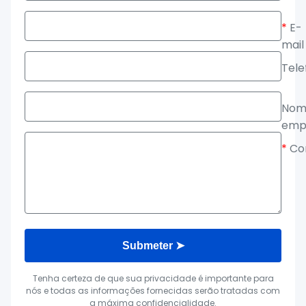
*
E-
mail
Tele
Nom
emp
*
Co
Submeter ➤
Tenha certeza de que sua privacidade é importante para
nós e todas as informações fornecidas serão tratadas com
a máxima confidencialidade.