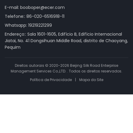
E-mail:
booboper@ecer.com
Telefone::
86-020-6516918-11
Whatsapp:
19219221299
Endereço:: Sala 1601-1605, Edifício B, Edifício Internacional
Jiatai, No. 41 Dongsihuan Middle Road, distrito de Chaoyang,
Pequim
Direitos autorais © 2020-2026 Beijing Silk Road Enterprise
Management Services Co.,LTD. . Todos os direitos reservados.
Política de Privacidade
|
Mapa do Site