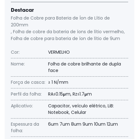
Destacar
Folha de Cobre para Bateria de Íon de Lítio de
200mm
,
Folha de cobre da bateria de íons de lítio vermelho
,
Folha de cobre para bateria de íon de lítio de 9um
Cor:
VERMELHO
Nome:
Folha de cobre brilhante de dupla
face
Força de casca:
≥ 1 N/mm
Perfil da folha:
RA≤0.15μm, Rz≤1.7μm
Aplicativo:
Capacitor, veículo elétrico, LiB:
Notebook, Celular
Espessura da
6um 7um 8um 9um 10um 12um
folha: