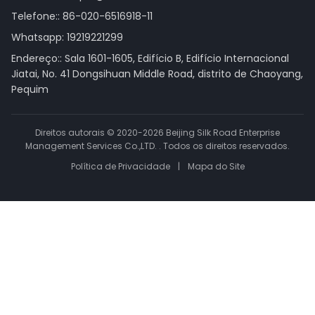
Telefone::
86-020-6516918-11
Whatsapp:
19219221299
Endereço:: Sala 1601-1605, Edifício B, Edifício Internacional
Jiatai, No. 41 Dongsihuan Middle Road, distrito de Chaoyang,
Pequim
Direitos autorais © 2020-2026 Beijing Silk Road Enterprise
Management Services Co.,LTD. . Todos os direitos reservados.
Política de Privacidade
|
Mapa do Site