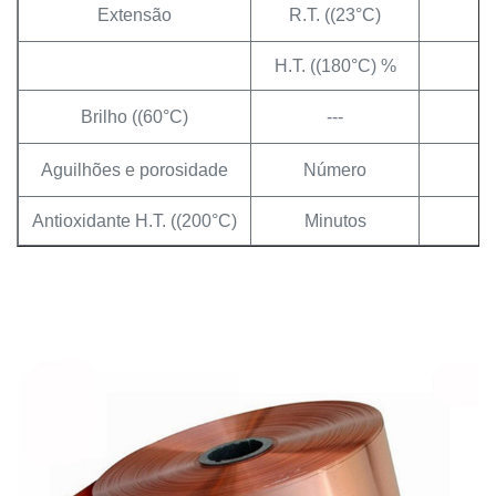
Extensão
R.T. ((23°C)
≥
H.T. ((180°C) %
≥
Brilho ((60°C)
---
≥ 
Aguilhões e porosidade
Número
Antioxidante H.T. ((200°C)
Minutos