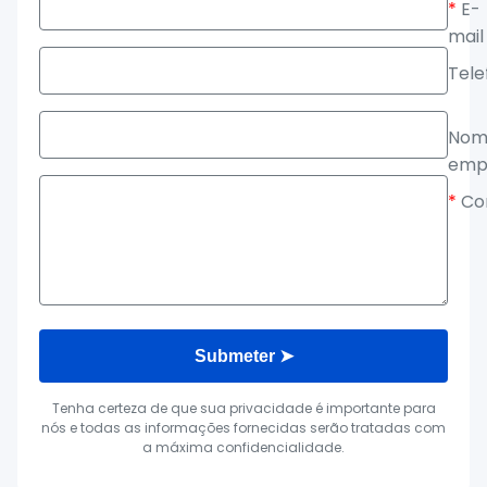
*
E-
mail
Tele
Nom
emp
*
Co
Submeter ➤
Tenha certeza de que sua privacidade é importante para
nós e todas as informações fornecidas serão tratadas com
a máxima confidencialidade.