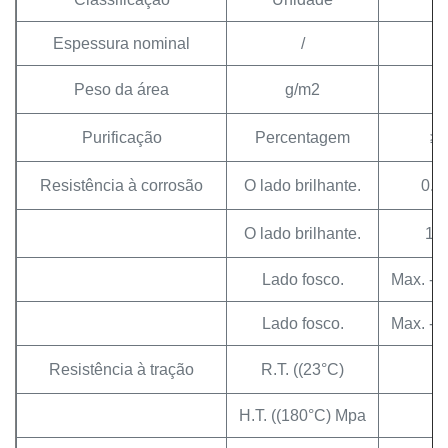
Espessura nominal
/
9
Peso da área
g/m2
8
Purificação
Percentagem
≥ 
Resistência à corrosão
O lado brilhante.
0.2
O lado brilhante.
1.5
Lado fosco.
Max. - 
Lado fosco.
Max. - 
Resistência à tração
R.T. ((23°C)
≥ 
H.T. ((180°C) Mpa
≥ 